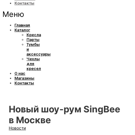
Контакты
Меню
Главная
Каталог
Кресла
Парты
Тумбы
и
аксессуары
Чехлы
для
кресел
О нас
Магазины
Контакты
Новый шоу-рум SingBee
в Москве
Новости