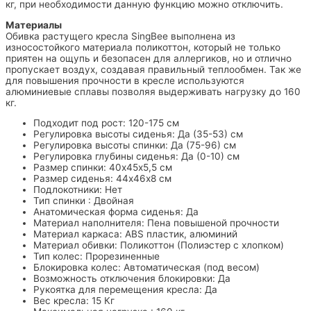
кг, при необходимости данную функцию можно отключить.
Материалы
Обивка растущего кресла SingBee выполнена из
износостойкого материала поликоттон, который не только
приятен на ощупь и безопасен для аллергиков, но и отлично
пропускает воздух, создавая правильный теплообмен. Так же
для повышения прочности в кресле используются
алюминиевые сплавы позволяя выдерживать нагрузку до 160
кг.
Подходит под рост: 120-175 см
Регулировка высоты сиденья: Да (35-53) см
Регулировка высоты спинки: Да (75-96) см
Регулировка глубины сиденья: Да (0-10) см
Размер спинки: 40х45х5,5 см
Размер сиденья: 44х46х8 см
Подлокотники: Нет
Тип спинки : Двойная
Анатомическая форма сиденья: Да
Материал наполнителя: Пена повышеной прочности
Материал каркаса: ABS пластик, алюминий
Материал обивки: Поликоттон (Полиэстер с хлопком)
Тип колес: Прорезиненные
Блокировка колес: Автоматическая (под весом)
Возможность отключения блокировки: Да
Рукоятка для перемещения кресла: Да
Вес кресла: 15 Кг