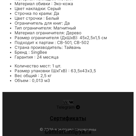
Материал обивки : Эко-кожа
Цвет накладки: Серый
Строчка по краям: Да
Цвет строчки : Белый
Ограничитель для книг: Да
Тип ограничителя: Магнитный
Материал ограничителя: Дерево
Размер ограничителя (ДхШхВ): 45х2,5х1,5 см
Подходит к партам : CB-501, CB-502
Страна производитель: Тайвань
Бренд : SingBee
Гарантия : 24 месяца
Количество мест: 1 шт.
Размер упаковки (ШхГхВ) : 63,5х43х3,5
Вес общий : 2,5 кг
Объем : 0,013 м3
Vk
Telegram
Сертификаты
© 2026 все права защищены
Comfort.int@ya.ru