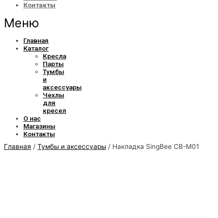
Контакты
Меню
Главная
Каталог
Кресла
Парты
Тумбы
и
аксессуары
Чехлы
для
кресел
О нас
Магазины
Контакты
Главная
/
Тумбы и аксессуары
/ Накладка SingBee CB-M01